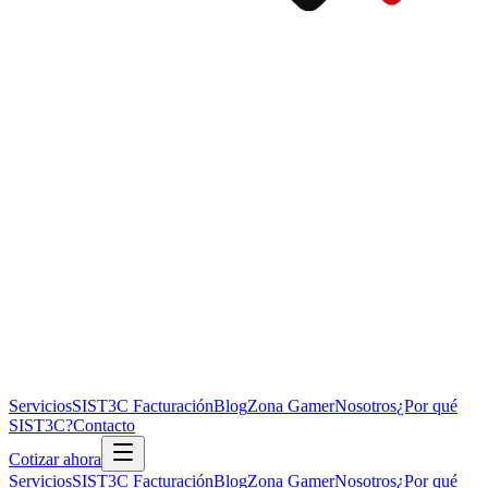
Servicios
SIST3C Facturación
Blog
Zona Gamer
Nosotros
¿Por qué
SIST3C?
Contacto
Cotizar ahora
Servicios
SIST3C Facturación
Blog
Zona Gamer
Nosotros
¿Por qué