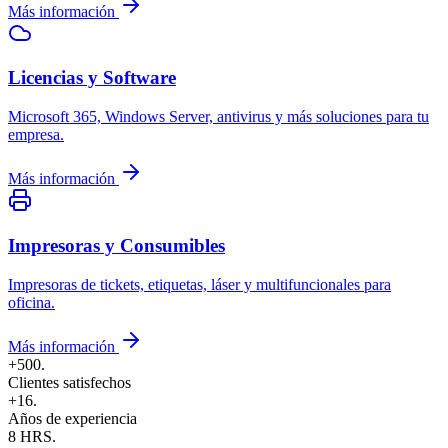
Más información
Licencias y Software
Microsoft 365, Windows Server, antivirus y más soluciones para tu
empresa.
Más información
Impresoras y Consumibles
Impresoras de tickets, etiquetas, láser y multifuncionales para
oficina.
Más información
+500
.
Clientes satisfechos
+16
.
Años de experiencia
8 HRS
.